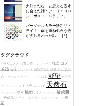
大好きだなーと思える香水
に会えた話：アトリエコロ
ン「ポメロ・パラディ」
パーソナルカラー診断リト
ライ！ 歳を重ね似合う色
が少し変わった話。［3］
タグクラウド
コス
無謀
お買い物
手作りコスメ
リング
ハーブ
メ話
造花
ハーブ染
目指す場所
調教
ブレスレット
野望
め
ワークショップ
教室
自分用
ストラップ
天然石
ミネラルコスメ
タティングレース
ム
挑戦
敏感肌
バラ
講座
ーンストーン
ネックレス
布
ご依頼品
メイク
プログラミング
インカローズ
花