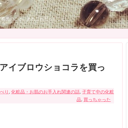
、育児のこと、あれこれ思ったこと。
アイブロウショコラを買っ
べり
,
化粧品・お肌のお手入れ関連の話
,
子育て中の化粧
品
,
買っちゃった