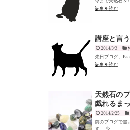
今まで天然石＆ハ
記事を読む
講座と言
2014/3/3
先日ブログ、Fac
記事を読む
天然石の
戯れるま
2014/2/25
前のブログで書
す。 少...