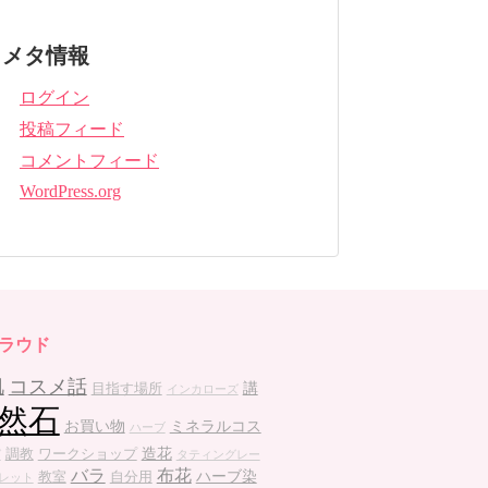
メタ情報
ログイン
投稿フィード
コメントフィード
WordPress.org
ラウド
肌
コスメ話
講
目指す場所
インカローズ
然石
お買い物
ミネラルコス
ハーブ
造花
調教
ワークショップ
グ
タティングレー
バラ
布花
ハーブ染
教室
自分用
レット