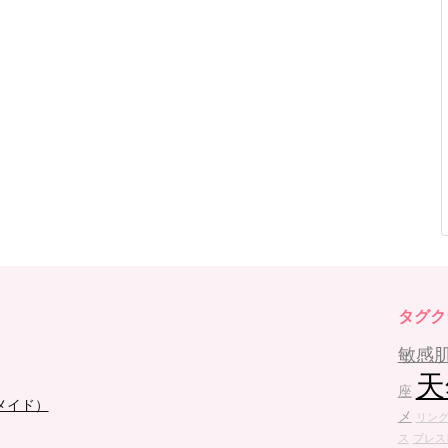
タグク
敏感
天
座
メイド）
メ
リン
ス
ブレス