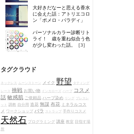
大好きだなーと思える香水
に会えた話：アトリエコロ
ン「ポメロ・パラディ」
パーソナルカラー診断リト
ライ！ 歳を重ね似合う色
が少し変わった話。［3］
タグクラウド
野望
メイク
ネックレス
ムーンストーン
タティング
挑戦
コスメ
お買い物
レース
インカローズ
ハーブ
話
敏感肌
ご依頼品
ハーブ染め
リング
ブレスレ
無謀
布花
造花
ミネラルコス
調教
自分用
ット
バラ
メ
ワークショップ
手作りコスメ
ストラップ
天然石
講座
プログラミング
教室
目指す場
所