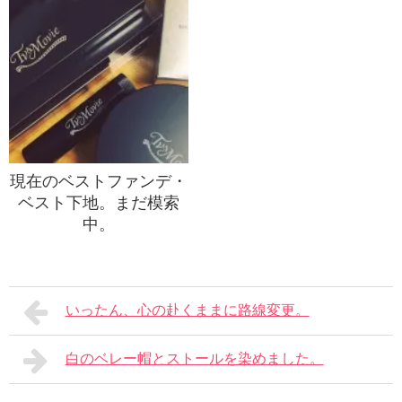
現在のベストファンデ・
ベスト下地。まだ模索
中。
いったん、心の赴くままに路線変更。
白のベレー帽とストールを染めました。