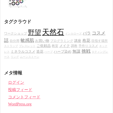
タグクラウド
天然石
野望
コスメ
バラ
ワークショップ
インカローズ
話
敏感肌
布花
お買い物
講座
自分用
プログラミング
目指す場所
ご依頼品
メイク
教室
調教
手作りコスメ
ストラップ
ブレスレット
ネック
挑戦
無謀
ミネラルコスメ
造花
ハーブ染め
レス
ハーブ
タティングレ
ース
リング
ムーンストーン
メタ情報
ログイン
投稿フィード
コメントフィード
WordPress.org