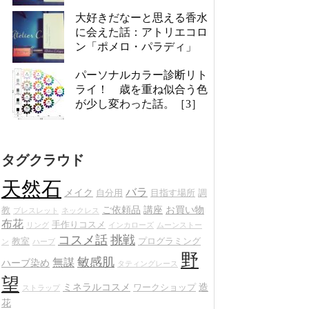
大好きだなーと思える香水
に会えた話：アトリエコロ
ン「ポメロ・パラディ」
パーソナルカラー診断リト
ライ！ 歳を重ね似合う色
が少し変わった話。［3］
タグクラウド
天然石
バラ
メイク
自分用
目指す場所
調
ご依頼品
講座
お買い物
教
ブレスレット
ネックレス
布花
手作りコスメ
リング
インカローズ
ムーンストー
コスメ話
挑戦
教室
プログラミング
ン
ハーブ
野
敏感肌
無謀
ハーブ染め
タティングレース
望
ミネラルコスメ
造
ワークショップ
ストラップ
花