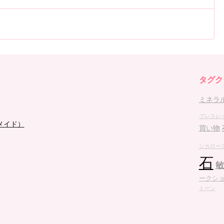
タグク
ミネラ
ブレスレ
メイド）
買い物
ンカロー
石
ークシ
トーン