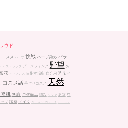
ラウド
挑戦
バラ
ルコスメ
ハーブ染め
ハーブ
野望
お
プログラミング
ット
ストラップ
布花
造花
目指す場所
自分用
ネックレス
イ
天然
コスメ話
手作りコスメ
ズ
敏感肌
無謀
ご依頼品
調教
教室
ワ
リング
講座
メイク
ョップ
タティングレース
ムーンス