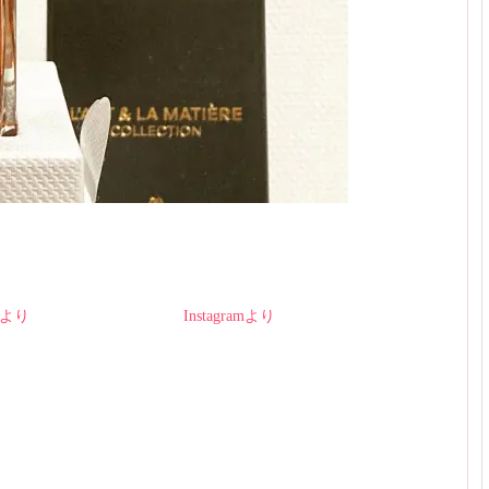
amより
Instagramより