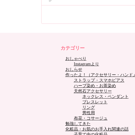
カテゴリー
おしゃべり
Instagramより
おしらせ
作ったよ！（アクセサリー・ハンド
ストラップ・スマホピアス
ハーブ染め・お茶染め
天然石アクセサリー
ネックレス・ペンダント
ブレスレット
リング
男性用
布花・コサージュ
勉強してきた
化粧品・お肌のお手入れ関連の話
子育て中の化粧品