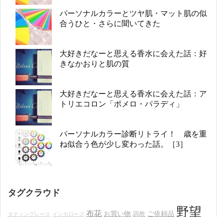
パーソナルカラーとツヤ肌・マット肌の似
合うひと・さらに聞いてきた
大好きだなーと思える香水に会えた話：好
きなかおりと肌の質
大好きだなーと思える香水に会えた話：ア
トリエコロン「ポメロ・パラディ」
パーソナルカラー診断リトライ！ 歳を重
ね似合う色が少し変わった話。［3］
タグクラウド
野望
布花
お買い物
ご依頼品
調教
タティングレース
インカローズ