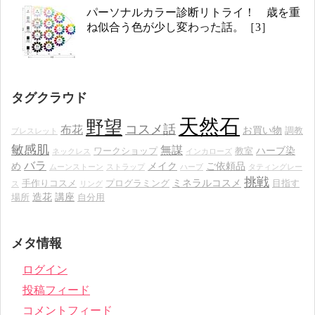
パーソナルカラー診断リトライ！ 歳を重
ね似合う色が少し変わった話。［3］
タグクラウド
天然石
野望
コスメ話
布花
お買い物
調教
ブレスレット
敏感肌
無謀
ハーブ染
ワークショップ
教室
ネックレス
インカローズ
バラ
め
メイク
ご依頼品
ムーンストーン
ストラップ
ハーブ
タティングレー
挑戦
ミネラルコスメ
手作りコスメ
プログラミング
目指す
ス
リング
造花
講座
場所
自分用
メタ情報
ログイン
投稿フィード
コメントフィード