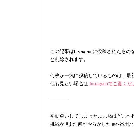
この記事はInstagramに投稿され
と削除されます。
何枚か一気に投稿しているものは、最
他も見たい場合は
Instagramでご覧く
————
衝動買いしてしまった……私はどこへ行
挑戦か #また何かやらかした #不器用