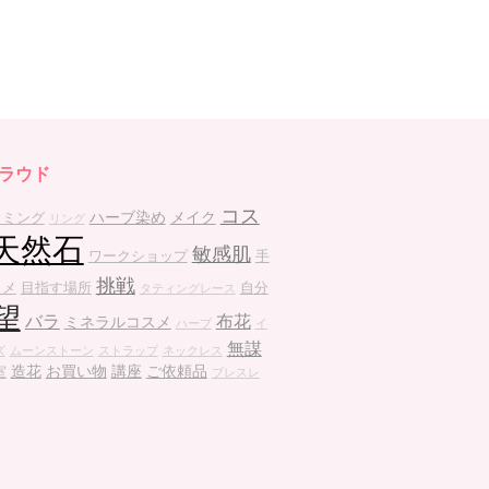
ラウド
コス
ハーブ染め
メイク
ラミング
リング
天然石
敏感肌
ワークショップ
手
挑戦
スメ
目指す場所
自分
タティングレース
望
バラ
布花
ミネラルコスメ
ハーブ
イ
無謀
ズ
ムーンストーン
ストラップ
ネックレス
造花
お買い物
講座
ご依頼品
室
ブレスレ