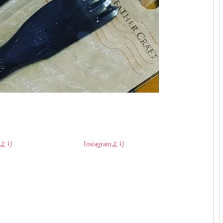
amより
Instagramより