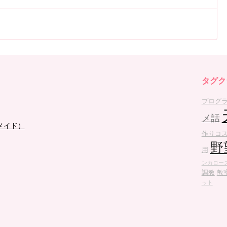
タグク
プログ
メ話
メイド）
作りコ
野
用
ンカロー
調教
教
ット