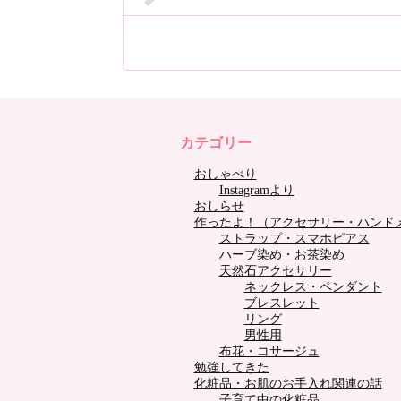
カテゴリー
おしゃべり
Instagramより
おしらせ
作ったよ！（アクセサリー・ハンド
ストラップ・スマホピアス
ハーブ染め・お茶染め
天然石アクセサリー
ネックレス・ペンダント
ブレスレット
リング
男性用
布花・コサージュ
勉強してきた
化粧品・お肌のお手入れ関連の話
子育て中の化粧品