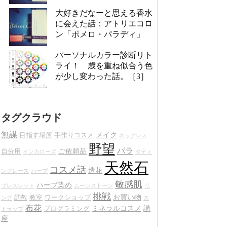
大好きだなーと思える香水
に会えた話：アトリエコロ
ン「ポメロ・パラディ」
パーソナルカラー診断リト
ライ！ 歳を重ね似合う色
が少し変わった話。［3］
タグクラウド
無謀
メイク
目指す場所
手作りコスメ
ネックレス
野望
バラ
ご依頼品
自分用
インカローズ
タティ
天然石
コスメ話
造花
ングレース
ハーブ
敏感肌
ハーブ染め
ブレスレット
ムーンストーン
リ
挑戦
お買い物
調教
教室
ワークショップ
ング
ス
布花
ミネラルコスメ
講
プログラミング
トラップ
座