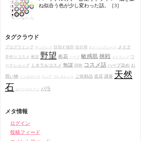
ね似合う色が少し変わった話。［3］
タグクラウド
メイク
プログラミング
目指す場所
自分用
ネックレス
タティングレース
野望
敏感肌
挑戦
布花
手作りコスメ
教室
ワ
ハーブ
ストラップ
コスメ話
無謀
ミネラルコスメ
ハーブ染め
お
ークショップ
調教
天然
買い物
ご依頼品
造花
講座
インカローズ
リング
ブレスレット
石
バラ
ムーンストーン
メタ情報
ログイン
投稿フィード