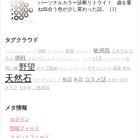
パーソナルカラー診断リトライ！ 歳を重
ね似合う色が少し変わった話。［3］
タグクラウド
敏感肌
造花
ミネラルコ
調教
ブレスレット
ハーブ
ネックレス
ストラップ
挑戦
バラ
スメ
お
プログラミング
ムーンストーン
リング
インカローズ
野望
買い物
ハーブ染め
講座
手作りコスメ
教室
タティングレース
天然石
コスメ話
無謀
布花
ワークショップ
目指す場所
メイク
ご依頼品
自分用
メタ情報
ログイン
投稿フィード
コメントフィード