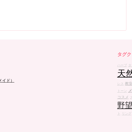
タグク
ハーブ
タ
天
メイド）
教
レス
トーン
コスメ
野
ト
リング