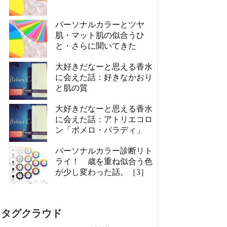
パーソナルカラーとツヤ
肌・マット肌の似合うひ
と・さらに聞いてきた
大好きだなーと思える香水
に会えた話：好きなかおり
と肌の質
大好きだなーと思える香水
に会えた話：アトリエコロ
ン「ポメロ・パラディ」
パーソナルカラー診断リト
ライ！ 歳を重ね似合う色
が少し変わった話。［3］
タグクラウド