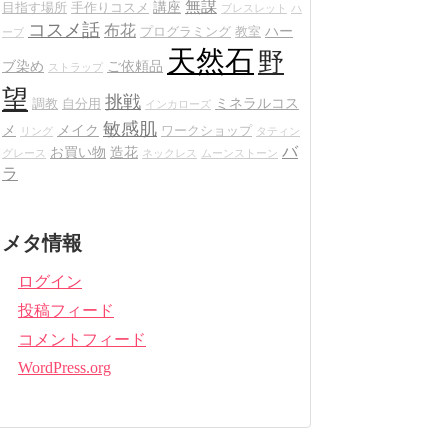
無謀
講座
目指す場所
手作りコスメ
ブレスレット
ハ
コスメ話
布花
ハー
プログラミング
教室
ーブ
天然石
野
ブ染め
ご依頼品
ストラップ
望
挑戦
ミネラルコス
調教
自分用
インカローズ
敏感肌
メ
メイク
ワークショップ
リング
タティン
バ
お買い物
造花
グレース
ネックレス
ムーンストーン
ラ
メタ情報
ログイン
投稿フィード
コメントフィード
WordPress.org