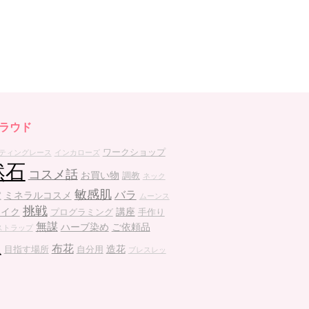
ラウド
ワークショップ
ティングレース
インカローズ
然石
コスメ話
お買い物
調教
ネック
敏感肌
バラ
ミネラルコスメ
室
ムーンス
挑戦
メイク
講座
プログラミング
手作り
無謀
ハーブ染め
ご依頼品
ストラップ
望
布花
造花
目指す場所
自分用
ブレスレッ