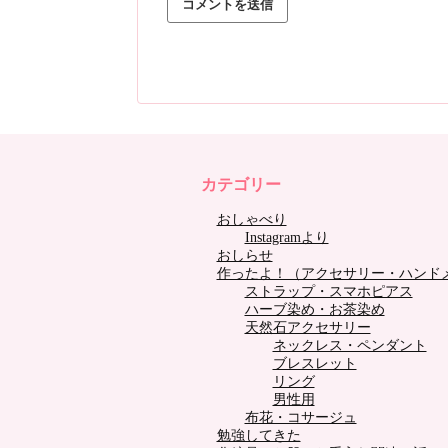
カテゴリー
おしゃべり
Instagramより
おしらせ
作ったよ！（アクセサリー・ハンド
ストラップ・スマホピアス
ハーブ染め・お茶染め
天然石アクセサリー
ネックレス・ペンダント
ブレスレット
リング
男性用
布花・コサージュ
勉強してきた