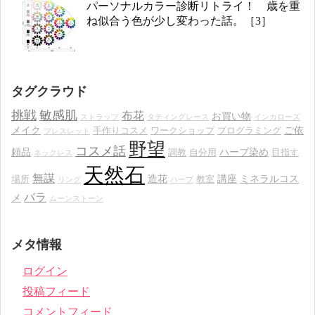
パーソナルカラー診断リトライ！ 歳を重
ね似合う色が少し変わった話。［3］
タグクラウド
挑戦
敏感肌
布花
お買い物
ストラップ
タティングレース
インカローズ
メイク
ご依
手作りコスメ
ワークショップ
プログラミング
ブレスレット
野望
コスメ話
頼品
ハーブ染め
調教
自分用
目指す
ネックレス
天然石
無謀
造花
講座
ミネラルコス
場所
教室
リング
ハーブ
バラ
メ
ムーンストーン
メタ情報
ログイン
投稿フィード
コメントフィード