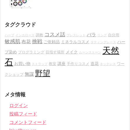
タグクラウド
コスメ話
バラ
調教
自分用
ハーブ
インカローズ
ブレスレット
リング
敏感肌
挑戦
布花
ご依頼品
ミネラルコスメ
ハー
タティングレース
天然
ブ染め
メイク
プログラミング
目指す場所
ムーンストーン
石
お買い物
講座
造花
教室
手作りコスメ
ワー
ストラップ
ネックレス
野望
無謀
クショップ
メタ情報
ログイン
投稿フィード
コメントフィード