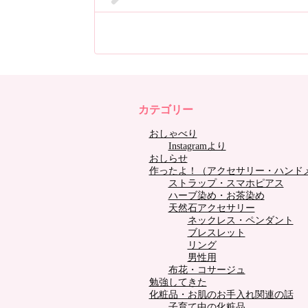
カテゴリー
おしゃべり
Instagramより
おしらせ
作ったよ！（アクセサリー・ハンド
ストラップ・スマホピアス
ハーブ染め・お茶染め
天然石アクセサリー
ネックレス・ペンダント
ブレスレット
リング
男性用
布花・コサージュ
勉強してきた
化粧品・お肌のお手入れ関連の話
子育て中の化粧品