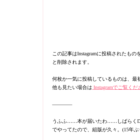
この記事はInstagramに投稿され
と削除されます。
何枚か一気に投稿しているものは、最
他も見たい場合は
Instagramでご覧く
————
うふふ……本が届いたわ……しばらくD
でやってたので、組版が久々。(15年ぶ