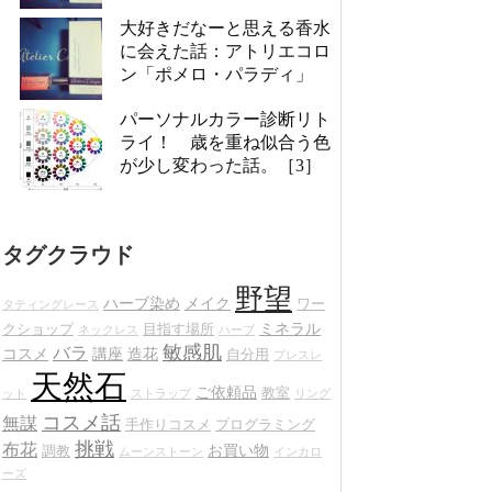
大好きだなーと思える香水
に会えた話：アトリエコロ
ン「ポメロ・パラディ」
パーソナルカラー診断リト
ライ！ 歳を重ね似合う色
が少し変わった話。［3］
タグクラウド
野望
ハーブ染め
メイク
ワー
タティングレース
ミネラル
クショップ
目指す場所
ネックレス
ハーブ
敏感肌
バラ
コスメ
講座
造花
自分用
ブレスレ
天然石
ご依頼品
教室
ット
ストラップ
リング
コスメ話
無謀
手作りコスメ
プログラミング
挑戦
布花
お買い物
調教
ムーンストーン
インカロ
ーズ