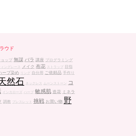
ラウド
無謀
バラ
講座
ショップ
プログラミング
布花
メイク
目指
ティングレース
ストラップ
ハーブ染め
ご依頼品
自分用
手作り
リング
天然石
コ
ネックレス
ムーンストーン
話
敏感肌
造花
ミネラ
インカローズ
ハーブ
野
挑戦
メ
お買い物
調教
ブレスレット