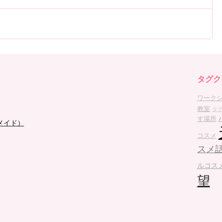
タグク
ワーク
教室
タ
す場所
メイド）
コスメ
スメ
ルコス
望