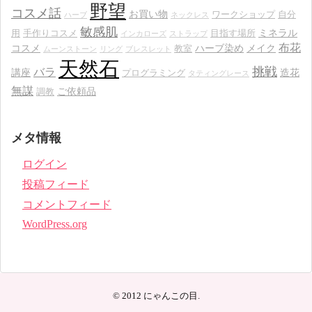
野望
コスメ話
お買い物
ワークショップ
自分
ハーブ
ネックレス
敏感肌
ミネラル
用
手作りコスメ
目指す場所
インカローズ
ストラップ
布花
コスメ
ハーブ染め
メイク
教室
ムーンストーン
リング
ブレスレット
天然石
挑戦
バラ
講座
造花
プログラミング
タティングレース
無謀
ご依頼品
調教
メタ情報
ログイン
投稿フィード
コメントフィード
WordPress.org
© 2012
にゃんこの目
.