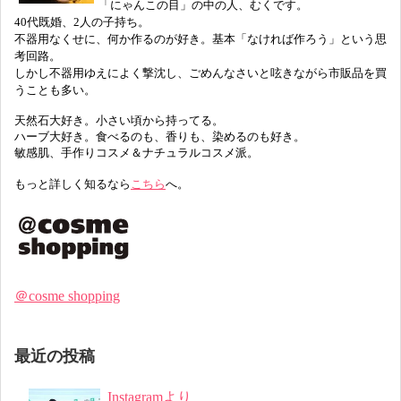
「にゃんこの目」の中の人、むくです。
40代既婚、2人の子持ち。
不器用なくせに、何か作るのが好き。基本「なければ作ろう」という思
考回路。
しかし不器用ゆえによく撃沈し、ごめんなさいと呟きながら市販品を買
うことも多い。
天然石大好き。小さい頃から持ってる。
ハーブ大好き。食べるのも、香りも、染めるのも好き。
敏感肌、手作りコスメ＆ナチュラルコスメ派。
もっと詳しく知るなら
こちら
へ。
＠cosme shopping
最近の投稿
Instagramより