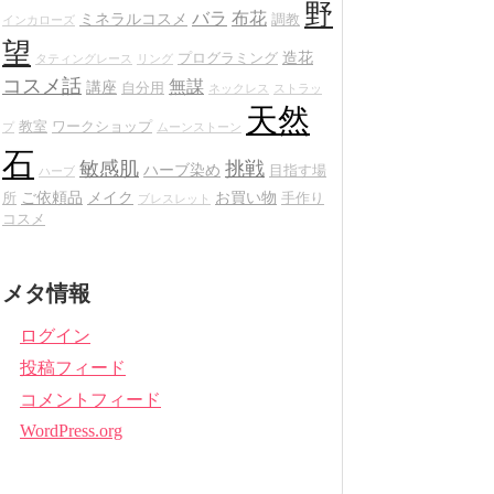
野
バラ
布花
ミネラルコスメ
調教
インカローズ
望
造花
プログラミング
タティングレース
リング
コスメ話
無謀
講座
自分用
ネックレス
ストラッ
天然
教室
ワークショップ
プ
ムーンストーン
石
敏感肌
挑戦
ハーブ染め
目指す場
ハーブ
ご依頼品
メイク
お買い物
所
手作り
ブレスレット
コスメ
メタ情報
ログイン
投稿フィード
コメントフィード
WordPress.org