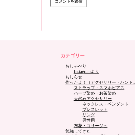
カテゴリー
おしゃべり
Instagramより
おしらせ
作ったよ！（アクセサリー・ハンド
ストラップ・スマホピアス
ハーブ染め・お茶染め
天然石アクセサリー
ネックレス・ペンダント
ブレスレット
リング
男性用
布花・コサージュ
勉強してきた