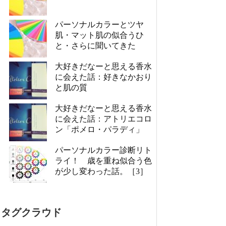
パーソナルカラーとツヤ
肌・マット肌の似合うひ
と・さらに聞いてきた
大好きだなーと思える香水
に会えた話：好きなかおり
と肌の質
大好きだなーと思える香水
に会えた話：アトリエコロ
ン「ポメロ・パラディ」
パーソナルカラー診断リト
ライ！ 歳を重ね似合う色
が少し変わった話。［3］
タグクラウド