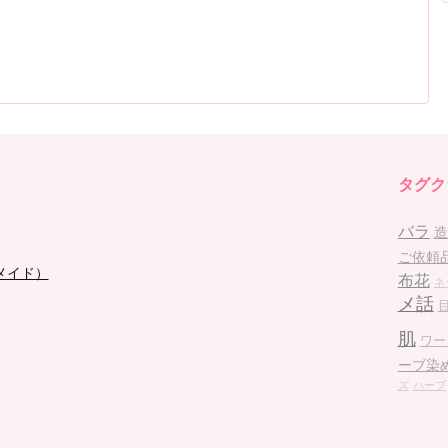
タグク
バラ
造
ご依頼
メイド）
布花
ネ
メ話
肌
ワー
ーブ染
ズ
ハーブ