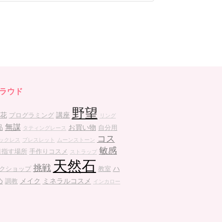
ラウド
野望
花
講座
プログラミング
リング
無謀
品
お買い物
自分用
タティングレース
コス
ックレス
ブレスレット
ムーンストーン
敏感
目指す場所
手作りコスメ
ストラップ
天然石
挑戦
ハ
クショップ
教室
め
メイク
ミネラルコスメ
調教
インカロー